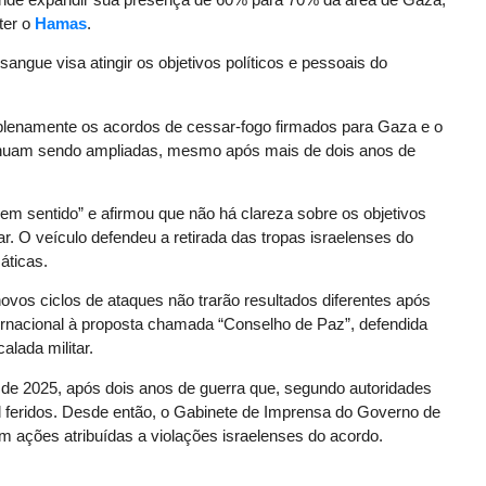
ter o
Hamas
.
ngue visa atingir os objetivos políticos e pessoais do
u plenamente os acordos de cessar-fogo firmados para Gaza e o
tinuam sendo ampliadas, mesmo após mais de dois anos de
 sem sentido” e afirmou que não há clareza sobre os objetivos
r. O veículo defendeu a retirada das tropas israelenses do
áticas.
novos ciclos de ataques não trarão resultados diferentes após
ternacional à proposta chamada “Conselho de Paz”, defendida
alada militar.
de 2025, após dois anos de guerra que, segundo autoridades
l feridos. Desde então, o Gabinete de Imprensa do Governo de
 ações atribuídas a violações israelenses do acordo.