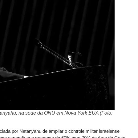
Netanyahu, na sede da ONU em Nova York EUA (Foto:
ciada por Netanyahu de ampliar o controle militar israelense
retende expandir sua presença de 60% para 70% da área de Gaza,