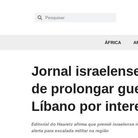
ÁFRICA
A
Jornal israelen
de prolongar gu
Líbano por inter
Editorial do Haaretz afirma que premiê israelense i
alerta para escalada militar na região