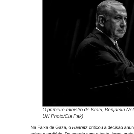
O primeiro-ministro de Israel, Benjamin 
UN Photo/Cia Pak)
Na Faixa de Gaza, o
Haaretz
criticou a decisão anun
sobre o território. De acordo com o texto, Israel p