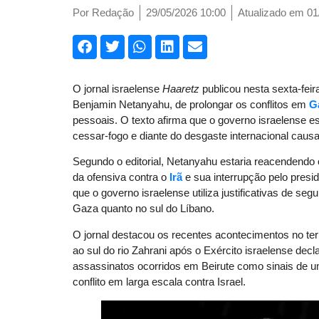
Por
Redação
29/05/2026 10:00
Atualizado em 01
O jornal israelense
Haaretz
publicou nesta sexta-feir
Benjamin Netanyahu, de prolongar os conflitos em
G
pessoais. O texto afirma que o governo israelense 
cessar-fogo e diante do desgaste internacional caus
Segundo o editorial, Netanyahu estaria reacendendo 
da ofensiva contra o
Irã
e sua interrupção pelo pres
que o governo israelense utiliza justificativas de se
Gaza quanto no sul do Líbano.
O jornal destacou os recentes acontecimentos no terr
ao sul do rio Zahrani após o Exército israelense dec
assassinatos ocorridos em Beirute como sinais de u
conflito em larga escala contra Israel.