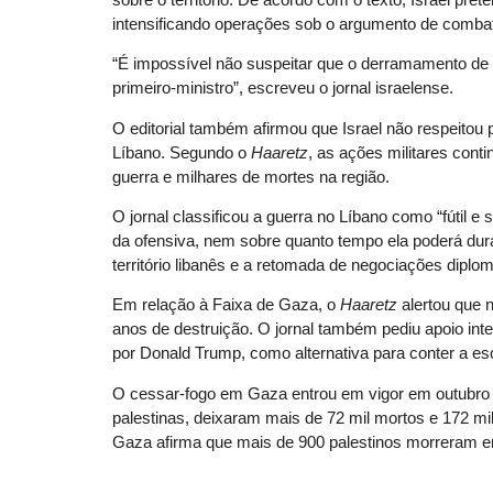
intensificando operações sob o argumento de comba
“É impossível não suspeitar que o derramamento de sa
primeiro-ministro”, escreveu o jornal israelense.
O editorial também afirmou que Israel não respeito
Líbano. Segundo o
Haaretz
, as ações militares con
guerra e milhares de mortes na região.
O jornal classificou a guerra no Líbano como “fútil e
da ofensiva, nem sobre quanto tempo ela poderá dura
território libanês e a retomada de negociações diplom
Em relação à Faixa de Gaza, o
Haaretz
alertou que 
anos de destruição. O jornal também pediu apoio in
por Donald Trump, como alternativa para conter a esc
O cessar-fogo em Gaza entrou em vigor em outubro 
palestinas, deixaram mais de 72 mil mortos e 172 mi
Gaza afirma que mais de 900 palestinos morreram em