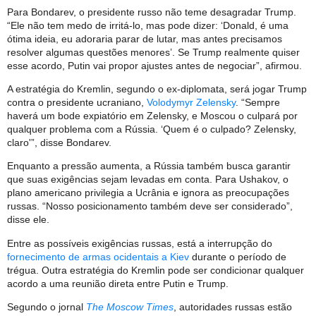
Para Bondarev, o presidente russo não teme desagradar Trump.
“Ele não tem medo de irritá-lo, mas pode dizer: ‘Donald, é uma
ótima ideia, eu adoraria parar de lutar, mas antes precisamos
resolver algumas questões menores’. Se Trump realmente quiser
esse acordo, Putin vai propor ajustes antes de negociar”, afirmou.
A estratégia do Kremlin, segundo o ex-diplomata, será jogar Trump
contra o presidente ucraniano,
Volodymyr Zelensky
. “Sempre
haverá um bode expiatório em Zelensky, e Moscou o culpará por
qualquer problema com a Rússia. ‘Quem é o culpado? Zelensky,
claro'”, disse Bondarev.
Enquanto a pressão aumenta, a Rússia também busca garantir
que suas exigências sejam levadas em conta. Para Ushakov, o
plano americano privilegia a Ucrânia e ignora as preocupações
russas. “Nosso posicionamento também deve ser considerado”,
disse ele.
Entre as possíveis exigências russas, está a interrupção do
fornecimento de armas ocidentais a Kiev
durante o período de
trégua. Outra estratégia do Kremlin pode ser condicionar qualquer
acordo a uma reunião direta entre Putin e Trump.
Segundo o jornal
The Moscow Times
, autoridades russas estão