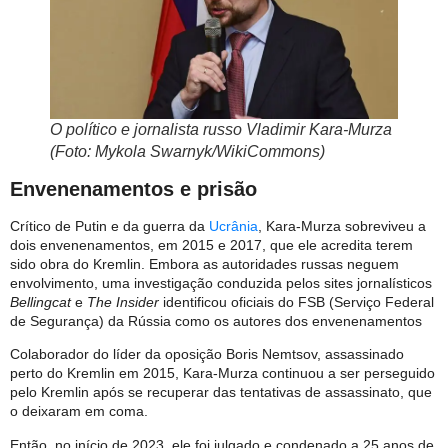
O político e jornalista russo Vladimir Kara-Murza
(Foto: Mykola Swarnyk/WikiCommons)
Envenenamentos e prisão
Crítico de Putin e da guerra da
Ucrânia
, Kara-Murza sobreviveu a
dois envenenamentos, em 2015 e 2017, que ele acredita terem
sido obra do Kremlin. Embora as autoridades russas neguem
envolvimento, uma investigação conduzida pelos sites jornalísticos
Bellingcat
e
The Insider
identificou oficiais do FSB (Serviço Federal
de Segurança) da Rússia como os autores dos envenenamentos
Colaborador do líder da oposição Boris Nemtsov, assassinado
perto do Kremlin em 2015, Kara-Murza continuou a ser perseguido
pelo Kremlin após se recuperar das tentativas de assassinato, que
o deixaram em coma.
Então, no início de 2023, ele foi julgado e condenado a 25 anos de