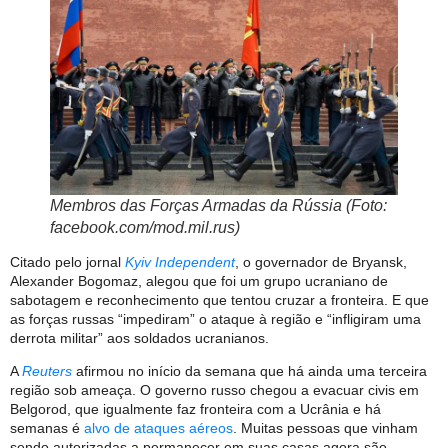
Membros das Forças Armadas da Rússia (Foto:
facebook.com/mod.mil.rus)
Citado pelo jornal
Kyiv Independent
, o governador de Bryansk,
Alexander Bogomaz, alegou que foi um grupo ucraniano de
sabotagem e reconhecimento que tentou cruzar a fronteira. E que
as forças russas “impediram” o ataque à região e “infligiram uma
derrota militar” aos soldados ucranianos.
A
Reuters
afirmou no início da semana que há ainda uma terceira
região sob ameaça. O governo russo chegou a evacuar civis em
Belgorod, que igualmente faz fronteira com a Ucrânia e há
semanas é
alvo de ataques aéreos
. Muitas pessoas que vinham
sendo autorizadas a permanecer em suas casas agora são