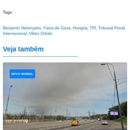
Tags:
Benjamin Netanyahu
,
Faixa de Gaza
,
Hungria
,
TPI
,
Tribunal Penal
Internacional
,
Viktor Orbán
Veja também
NOVO NORMAL