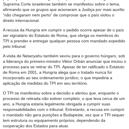
Suprema Corte israelense também se manifestou sobre o tema,
afirmando que os grupos que acionaram a Justiça por mais auxílio
“não chegaram nem perto” de comprovar que o país violou o
direito internacional.
A recusa da Hungria em cumprir o pedido ocorre apesar de o país
ser signatário do Estatuto de Roma, que obriga os membros do
TPI a prender e entregar qualquer pessoa com mandado expedido
pelo tribunal.
A visita de Netanyahu também sevriu para o governo húngaro, sob
a liderança do primeiro-ministro Viktor Orbán anunciar que iniciou o
processo para se retirar do TPI. Apesar de ter ratificado o Estatuto
de Roma em 2001, a Hungria alega que o tratado nunca foi
incorporado ao seu ordenamento jurídico, o que impediria a
aplicação de medidas do TPI em seu território.
O TPI se manifestou sobre a decisão e alertou que, enquanto o
processo de retirada não estiver completo, o que leva cerca de um
ano, a Hungria estaria legalmente obrigada a cumprir suas
responsabilidades com o tribunal. Entretanto, a recusa em cumprir
o mandado não gera punições a Budapeste, vez que o TPI sequer
tem estrutura ou equipamento próprios, dependendo da
cooperação dos Estados para atuar.