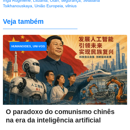
Inga Ruginiene
,
Lituânia
,
Otan
,
segurança
,
Sviatlana
Tsikhanouskaya
,
União Europeia
,
vilnius
Veja também
HUMANOIDES, UNI-VOS
O paradoxo do comunismo chinês
na era da inteligência artificial