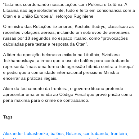
“Estamos coordenando nossas ações com Polônia e Letônia. A
Lituânia não age isoladamente, tudo é feito em consonância com a
Otan e a União Europeia”, reforçou Ruginiene.
O ministro das Relações Exteriores, Kestutis Budrys, classificou as
recentes violações aéreas, incluindo um sobrevoo de aeronaves
russas por 18 segundos no espaço lituano, como “provocações
calculadas para testar a resposta da Otan”.
A líder da oposição belarussa exilada na Lituânia, Sviatlana
Tsikhanouskaya, afirmou que o uso de balões para contrabando
representa “mais uma forma de agressão híbrida contra a Europa”
e pediu que a comunidade internacional pressione Minsk a
encerrar as práticas ilegais.
Além do fechamento da fronteira, o governo lituano pretende
apresentar uma emenda ao Código Penal que prevê prisão como
pena máxima para o crime de contrabando.
Tags:
Alexander Lukashenko
,
balões
,
Belarus
,
contrabando
,
fronteira
,