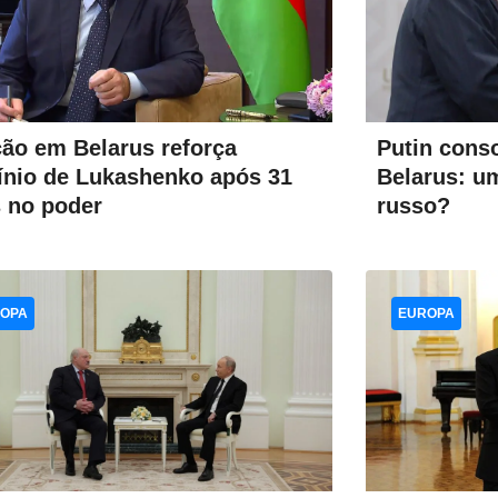
ção em Belarus reforça
Putin conso
nio de Lukashenko após 31
Belarus: u
 no poder
russo?
OPA
EUROPA