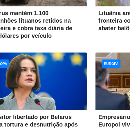
Lituânia a
rus mantém 1.100
fronteira 
nhões lituanos retidos na
abater bal
teira e cobra taxa diária de
dólares por veículo
OPA
EUROPA
itor libertado por Belarus
Empresário
ta tortura e desnutrição após
Europol vi