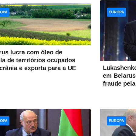
OPA
EUROPA
rus lucra com óleo de
la de territórios ocupados
Lukashenko
crânia e exporta para a UE
em Belarus
fraude pel
OPA
EUROPA