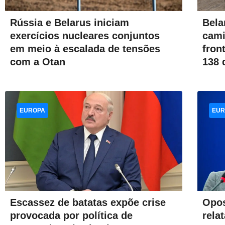
Rússia e Belarus iniciam
Bela
exercícios nucleares conjuntos
cami
em meio à escalada de tensões
fron
com a Otan
138 
EUROPA
EUR
Escassez de batatas expõe crise
Opos
provocada por política de
rela