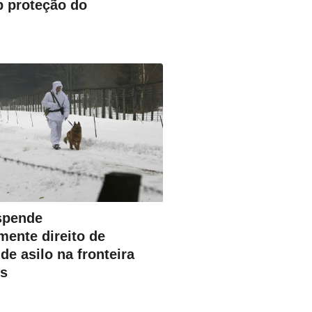
b proteção do
spende
mente direito de
 de asilo na fronteira
s