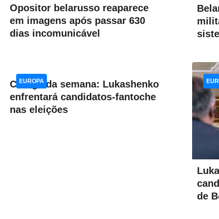
Opositor belarusso reaparece
Bela
em imagens após passar 630
mili
dias incomunicável
sist
EUROPA
EUR
Charge da semana: Lukashenko
enfrentará candidatos-fantoche
nas eleições
Luka
cand
de B