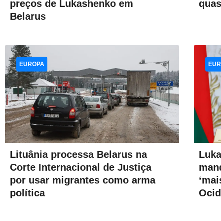
preços de Lukashenko em
quas
Belarus
EUROPA
EUR
Luka
Lituânia processa Belarus na
mand
Corte Internacional de Justiça
‘mai
por usar migrantes como arma
Ocid
política