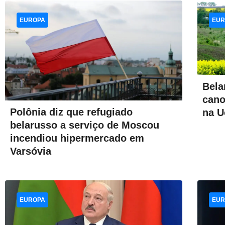
EUROPA
EUR
Bela
cano
Polônia diz que refugiado
na U
belarusso a serviço de Moscou
incendiou hipermercado em
Varsóvia
EUROPA
EUR