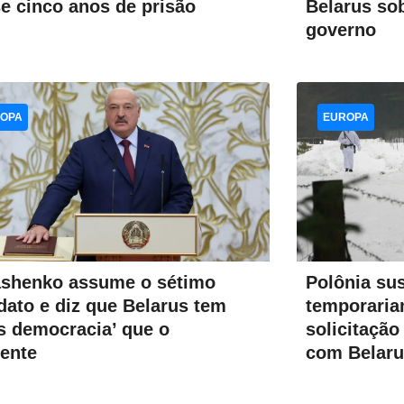
e cinco anos de prisão
Belarus so
governo
OPA
EUROPA
shenko assume o sétimo
Polônia su
ato e diz que Belarus tem
temporaria
s democracia’ que o
solicitação
ente
com Belaru