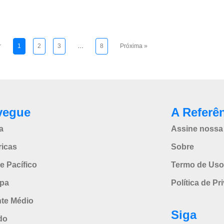
r
1
2
3
…
8
Próxima »
vegue
A Referê
a
Assine nossa 
icas
Sobre
e Pacífico
Termo de Uso
pa
Política de Pr
nte Médio
Siga
do