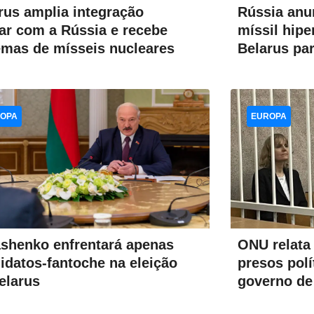
Rússia anu
rus amplia integração
míssil hip
tar com a Rússia e recebe
Belarus pa
emas de mísseis nucleares
OPA
EUROPA
ONU relata
shenko enfrentará apenas
presos polí
idatos-fantoche na eleição
governo de
elarus