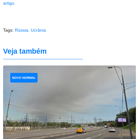
artigo
.
Tags:
Rússia
,
Ucrânia
Veja também
NOVO NORMAL