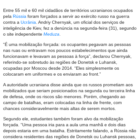
Entre 55 mil e 60 mil cidadãos de territórios ucranianos ocupados
pela
Rússia
foram forçados a servir ao exército russo na guerra
contra a
Ucrânia
. Andriy Chernyak, um oficial dos serviços de
inteligência de Kiev, fez a denúncia na segunda-feira (31), segundo
o site independente
Meduza
.
“É uma mobilização forçada: os ocupantes pegavam as pessoas
nas ruas ou entravam nos poucos estabelecimentos que ainda
funcionavam e levavam as pessoas à força”, declarou Chernyak,
referindo-se sobretudo às regiões de Donetsk e Luhansk,
ocupadas por Moscou desde 2014. “Eles simplesmente os
colocaram em uniformes e os enviaram ao front.”
A autoridade ucraniana disse ainda que os russos prometiam aos
mobilizados que seriam posicionados na segunda ou terceira linha
de defesa, onde os riscos são menores. Porém, chegando ao
campo de batalhas, eram colocadas na linha de frente, com
chances consideravelmente mais altas de serem mortos.
Segundo ele, estudantes também foram alvo da mobilização
forçada. “Uma pessoa iria para a aula uma manhã e dois dias
depois estaria em uma batalha. Estritamente falando, a Rússia não
considera residentes das regiões de Donetsk ou Luhansk pessoas,