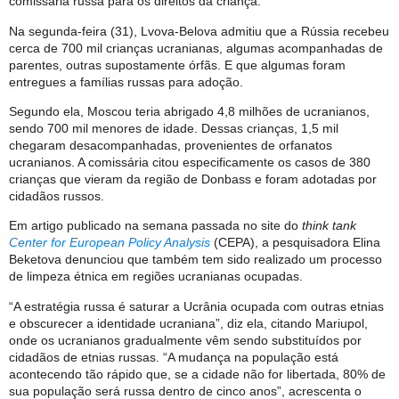
comissária russa para os direitos da criança.
Na segunda-feira (31), Lvova-Belova admitiu que a Rússia recebeu
cerca de 700 mil crianças ucranianas, algumas acompanhadas de
parentes, outras supostamente órfãs. E que algumas foram
entregues a famílias russas para adoção.
Segundo ela, Moscou teria abrigado 4,8 milhões de ucranianos,
sendo 700 mil menores de idade. Dessas crianças, 1,5 mil
chegaram desacompanhadas, provenientes de orfanatos
ucranianos. A comissária citou especificamente os casos de 380
crianças que vieram da região de Donbass e foram adotadas por
cidadãos russos.
Em artigo publicado na semana passada no site do
think tank
Center for European Policy Analysis
(CEPA), a pesquisadora Elina
Beketova denunciou que também tem sido realizado um processo
de limpeza étnica em regiões ucranianas ocupadas.
“A estratégia russa é saturar a Ucrânia ocupada com outras etnias
e obscurecer a identidade ucraniana”, diz ela, citando Mariupol,
onde os ucranianos gradualmente vêm sendo substituídos por
cidadãos de etnias russas. “A mudança na população está
acontecendo tão rápido que, se a cidade não for libertada, 80% de
sua população será russa dentro de cinco anos”, acrescenta o