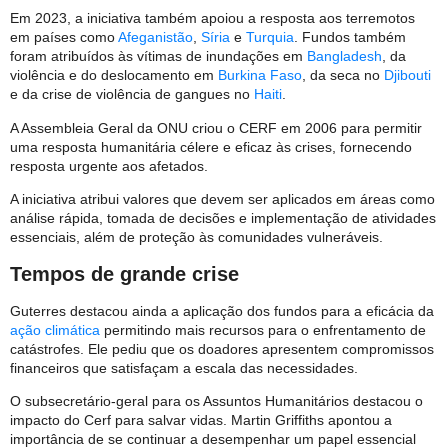
Em 2023, a iniciativa também apoiou a resposta aos terremotos
em países como
Afeganistão
,
Síria
e
Turquia
. Fundos também
foram atribuídos às vítimas de inundações em
Bangladesh
, da
violência e do deslocamento em
Burkina Faso
, da seca no
Djibouti
e da crise de violência de gangues no
Haiti
.
A Assembleia Geral da ONU criou o CERF em 2006 para permitir
uma resposta humanitária célere e eficaz às crises, fornecendo
resposta urgente aos afetados.
A iniciativa atribui valores que devem ser aplicados em áreas como
análise rápida, tomada de decisões e implementação de atividades
essenciais, além de proteção às comunidades vulneráveis.
Tempos de grande crise
Guterres destacou ainda a aplicação dos fundos para a eficácia da
ação climática
permitindo mais recursos para o enfrentamento de
catástrofes. Ele pediu que os doadores apresentem compromissos
financeiros que satisfaçam a escala das necessidades.
O subsecretário-geral para os Assuntos Humanitários destacou o
impacto do Cerf para salvar vidas. Martin Griffiths apontou a
importância de se continuar a desempenhar um papel essencial