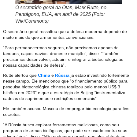
O secretário-geral da Otan, Mark Rutte, no
Pentágono, EUA, em abril de 2025 (Foto:
WikiCommons)
O secretário-geral ressaltou que a defesa moderna depende de
muito mais do que armamentos convencionais.
“Para permanecermos seguros, não precisamos apenas de
tanques, caças, navios, drones e munição”, disse. “Também
precisamos desenvolver, adquirir e integrar a biotecnologia às
nossas capacidades de defesa”.
Rutte alertou que
China
e
Rússia
já estão investindo fortemente
nesse campo. Ele mencionou que “o financiamento público para
pesquisa biotecnológica chinesa totalizou pelo menos US$ 3
bilhões em 2023” e que a estratégia de Beijing “instrumentaliza
cadeias de suprimentos e restrições comerciais”.
Ele também acusou Moscou de empregar biotecnologia para fins
secretos.
“A Rússia busca explorar ferramentas maliciosas, como seu
programa de armas biológicas, que pode ser usado contra seus
adversários”, disse. “Não podemos permitir que eles obtenham