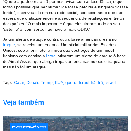
“Quero agradecer ao Irã por nos avisar com antecedência, o que
tornou possível que nenhuma vida fosse perdida e ninguém ficasse
ferido”, escreveu ele em sua rede social, acrescentando que que
espera que o ataque encerre a sequência de retaliações entre os
dois países. “O mais importante é que eles tiraram tudo do seu
‘sistema’ e, com sorte, não haverá mais ÓDIO.”
Já um alerta de ataque contra outra base americana, esta no
Iraque
, se revelou um engano. Um oficial militar dos Estados
Unidos, sob anonimato, afirmou que destroços de um míssil
iraniano com destino a
Israel
ativaram um alerta de ataque à base
de Ain al-Assad, que abriga tropas americanas no oeste iraquiano,
mas não foi um ataque.
Tags:
Catar
,
Donald Trump
,
EUA
,
guerra Israel-Irã
,
Irã
,
Israel
Veja também
ATIVOS ESTRATÉGICOS