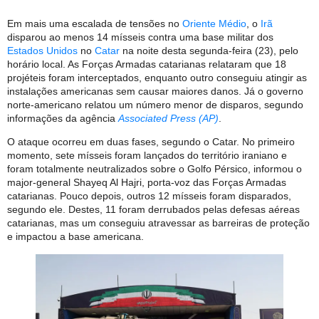
Em mais uma escalada de tensões no
Oriente Médio
, o
Irã
disparou ao menos 14 mísseis contra uma base militar dos
Estados Unidos
no
Catar
na noite desta segunda-feira (23), pelo
horário local. As Forças Armadas catarianas relataram que 18
projéteis foram interceptados, enquanto outro conseguiu atingir as
instalações americanas sem causar maiores danos. Já o governo
norte-americano relatou um número menor de disparos, segundo
informações da agência
Associated Press (AP)
.
O ataque ocorreu em duas fases, segundo o Catar. No primeiro
momento, sete mísseis foram lançados do território iraniano e
foram totalmente neutralizados sobre o Golfo Pérsico, informou o
major-general Shayeq Al Hajri, porta-voz das Forças Armadas
catarianas. Pouco depois, outros 12 mísseis foram disparados,
segundo ele. Destes, 11 foram derrubados pelas defesas aéreas
catarianas, mas um conseguiu atravessar as barreiras de proteção
e impactou a base americana.