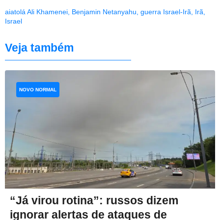
aiatolá Ali Khamenei
,
Benjamin Netanyahu
,
guerra Israel-Irã
,
Irã
,
Israel
Veja também
NOVO NORMAL
“Já virou rotina”: russos dizem
ignorar alertas de ataques de