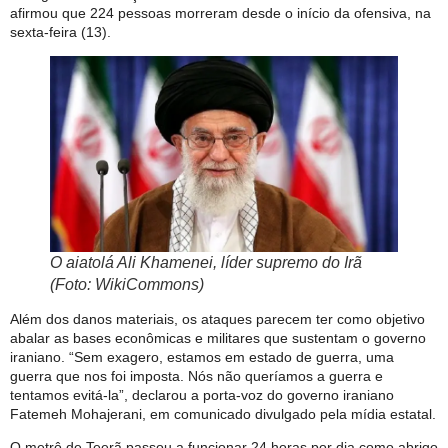
afirmou que 224 pessoas morreram desde o início da ofensiva, na
sexta-feira (13).
O aiatolá Ali Khamenei, líder supremo do Irã
(Foto: WikiCommons)
Além dos danos materiais, os ataques parecem ter como objetivo
abalar as bases econômicas e militares que sustentam o governo
iraniano. “Sem exagero, estamos em estado de guerra, uma
guerra que nos foi imposta. Nós não queríamos a guerra e
tentamos evitá-la”, declarou a porta-voz do governo iraniano
Fatemeh Mohajerani, em comunicado divulgado pela mídia estatal.
O metrô de Teerã passou a funcionar 24 horas por dia como abrigo