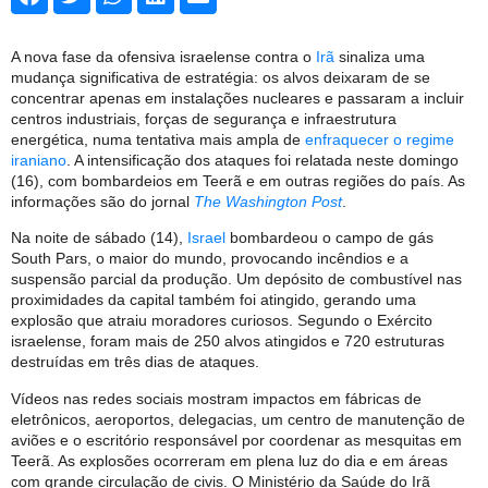
A nova fase da ofensiva israelense contra o
Irã
sinaliza uma
mudança significativa de estratégia: os alvos deixaram de se
concentrar apenas em instalações nucleares e passaram a incluir
centros industriais, forças de segurança e infraestrutura
energética, numa tentativa mais ampla de
enfraquecer o regime
iraniano
. A intensificação dos ataques foi relatada neste domingo
(16), com bombardeios em Teerã e em outras regiões do país. As
informações são do jornal
The Washington Post
.
Na noite de sábado (14),
Israel
bombardeou o campo de gás
South Pars, o maior do mundo, provocando incêndios e a
suspensão parcial da produção. Um depósito de combustível nas
proximidades da capital também foi atingido, gerando uma
explosão que atraiu moradores curiosos. Segundo o Exército
israelense, foram mais de 250 alvos atingidos e 720 estruturas
destruídas em três dias de ataques.
Vídeos nas redes sociais mostram impactos em fábricas de
eletrônicos, aeroportos, delegacias, um centro de manutenção de
aviões e o escritório responsável por coordenar as mesquitas em
Teerã. As explosões ocorreram em plena luz do dia e em áreas
com grande circulação de civis. O Ministério da Saúde do Irã