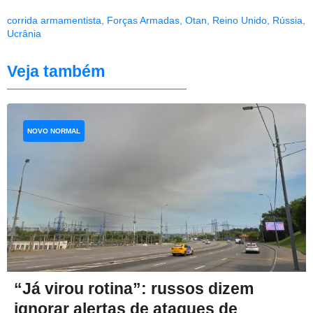
corrida armamentista
,
Forças Armadas
,
Otan
,
Reino Unido
,
Rússia
,
Ucrânia
Veja também
NOVO NORMAL
“Já virou rotina”: russos dizem
ignorar alertas de ataques de