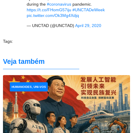
during the
#coronavirus
pandemic.
https://t.co/FHomG57iju
#UNCTADeWeek
pic.twitter.com/Ok3Mg4Xdjq
— UNCTAD (@UNCTAD)
April 29, 2020
Tags:
Veja também
HUMANOIDES, UNI-VOS