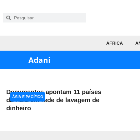
ÁFRICA
A
Adani
Documentos apontam 11 países
ÁSIA E PACÍFICO
da Ásia em rede de lavagem de
dinheiro