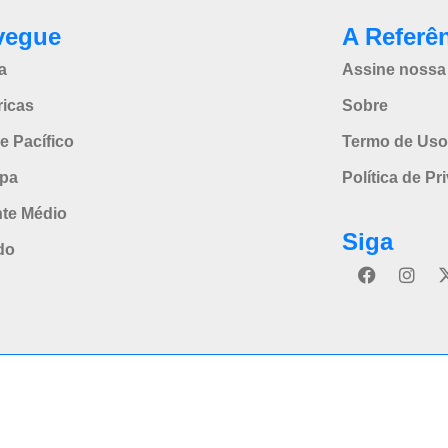
vegue
A Referê
a
Assine nossa 
icas
Sobre
e Pacífico
Termo de Uso
pa
Política de Pr
nte Médio
Siga
do