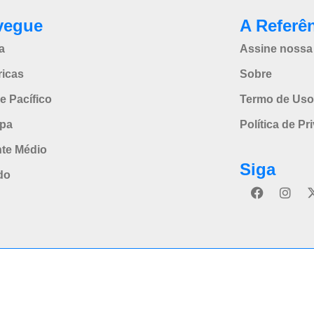
vegue
A Referê
a
Assine nossa 
icas
Sobre
e Pacífico
Termo de Uso
pa
Política de Pr
nte Médio
Siga
do