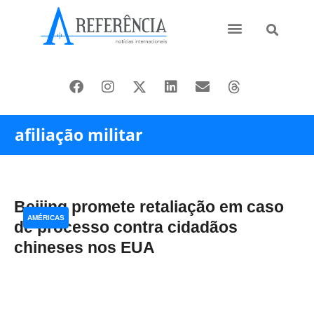
Ásia e Pacífico
Oriente Médio
afiliação militar
Beijing promete retaliação em caso
AMÉRICAS
de processo contra cidadãos
chineses nos EUA