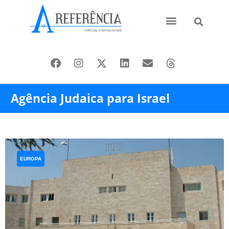
Ásia e Pacífico
Oriente Médio
Agência Judaica para Israel
EUROPA