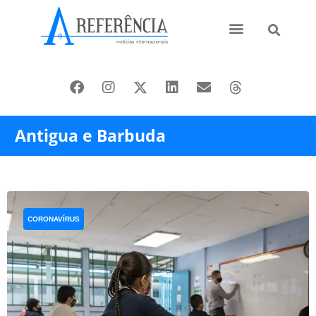
Ásia e Pacífico
Oriente Médio
Antigua e Barbuda
CORONAVÍRUS