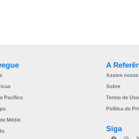
vegue
A Referê
a
Assine nossa 
icas
Sobre
e Pacífico
Termo de Uso
pa
Política de Pr
nte Médio
Siga
do