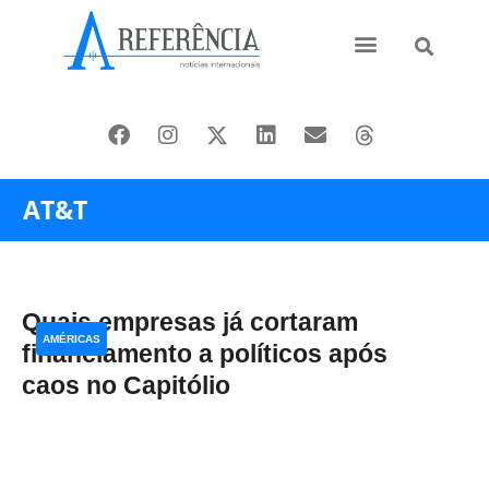
Ásia e Pacífico
Oriente Médio
AT&T
Quais empresas já cortaram
AMÉRICAS
financiamento a políticos após
caos no Capitólio