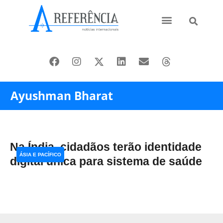
Ásia e Pacífico
Oriente Médio
Ayushman Bharat
Na Índia, cidadãos terão identidade
ÁSIA E PACÍFICO
digital única para sistema de saúde