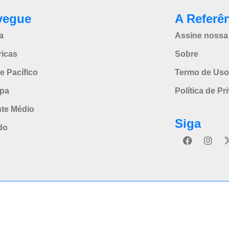
vegue
A Referê
a
Assine nossa 
icas
Sobre
e Pacífico
Termo de Uso
pa
Política de Pr
nte Médio
Siga
do