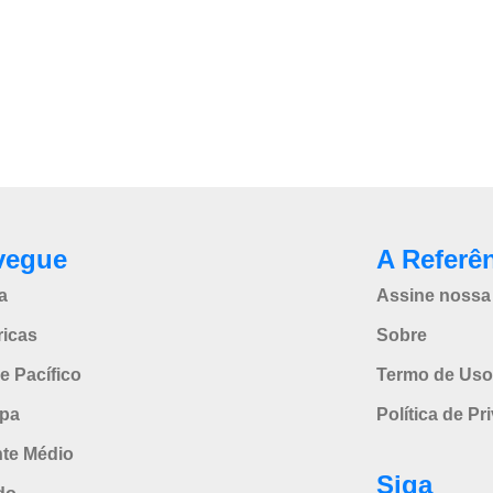
vegue
A Referê
a
Assine nossa 
icas
Sobre
e Pacífico
Termo de Uso
pa
Política de Pr
nte Médio
Siga