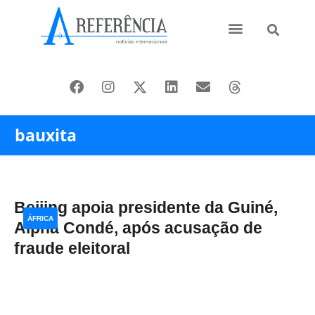
Ásia e Pacífico
Oriente Médio
bauxita
Beijing apoia presidente da Guiné,
ÁFRICA
Alpha Condé, após acusação de
fraude eleitoral