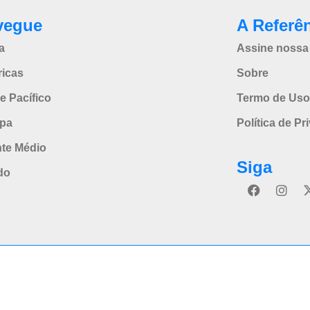
vegue
A Referê
a
Assine nossa 
icas
Sobre
e Pacífico
Termo de Uso
pa
Política de Pr
nte Médio
Siga
do