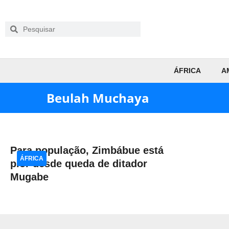
ÁFRICA
A
Beulah Muchaya
Para população, Zimbábue está
ÁFRICA
pior desde queda de ditador
Mugabe