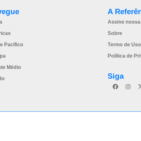
vegue
A Referê
a
Assine nossa 
icas
Sobre
e Pacífico
Termo de Uso
pa
Política de Pr
nte Médio
Siga
do