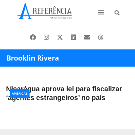
Ásia e Pacífico
Oriente Médio
Brooklin Rivera
Nicarágua aprova lei para fiscalizar
AMÉRICAS
‘agentes estrangeiros’ no país