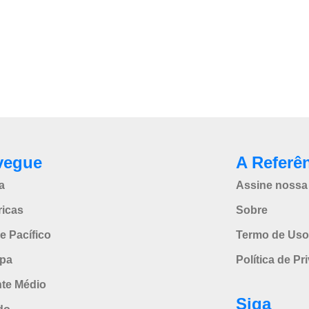
vegue
A Referê
a
Assine nossa 
icas
Sobre
e Pacífico
Termo de Uso
pa
Política de Pr
nte Médio
Siga