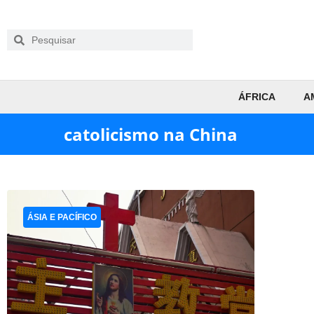
ÁFRICA
A
catolicismo na China
ÁSIA E PACÍFICO