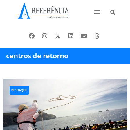
Ásia e Pacífico
Oriente Médio
centros de retorno
DESTAQUE