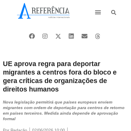
Ásia e Pacífico
Oriente Médio
UE aprova regra para deportar
migrantes a centros fora do bloco e
gera críticas de organizações de
direitos humanos
Nova legislação permitirá que países europeus enviem
migrantes com ordem de deportação para centros de retorno
em países terceiros. Medida ainda depende de aprovação
formal
Por
Redação
02/06/2026 10:00