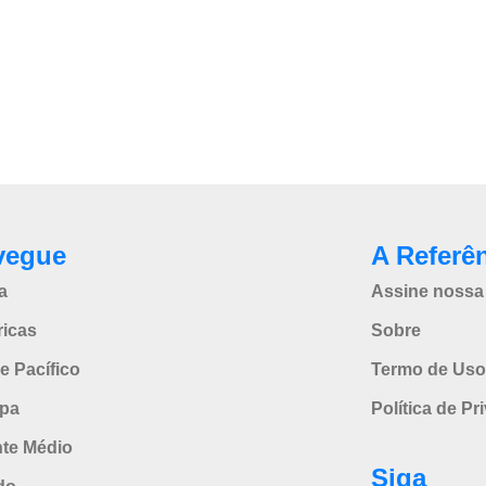
vegue
A Referê
a
Assine nossa 
icas
Sobre
e Pacífico
Termo de Uso
pa
Política de Pr
nte Médio
Siga