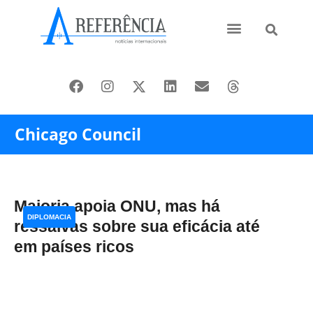
Ásia e Pacífico
Oriente Médio
Chicago Council
Maioria apoia ONU, mas há
DIPLOMACIA
ressalvas sobre sua eficácia até
em países ricos