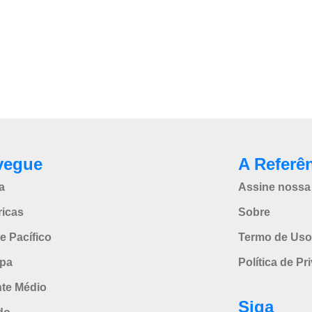
vegue
A Referê
a
Assine nossa 
icas
Sobre
e Pacífico
Termo de Uso
pa
Política de Pr
nte Médio
Siga