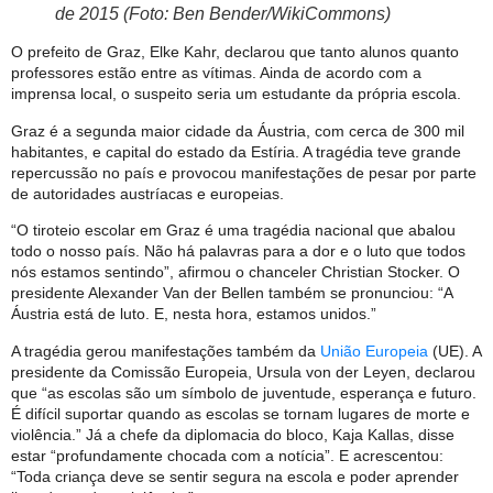
de 2015 (Foto: Ben Bender/WikiCommons)
O prefeito de Graz, Elke Kahr, declarou que tanto alunos quanto
professores estão entre as vítimas. Ainda de acordo com a
imprensa local, o suspeito seria um estudante da própria escola.
Graz é a segunda maior cidade da Áustria, com cerca de 300 mil
habitantes, e capital do estado da Estíria. A tragédia teve grande
repercussão no país e provocou manifestações de pesar por parte
de autoridades austríacas e europeias.
“O tiroteio escolar em Graz é uma tragédia nacional que abalou
todo o nosso país. Não há palavras para a dor e o luto que todos
nós estamos sentindo”, afirmou o chanceler Christian Stocker. O
presidente Alexander Van der Bellen também se pronunciou: “A
Áustria está de luto. E, nesta hora, estamos unidos.”
A tragédia gerou manifestações também da
União Europeia
(UE). A
presidente da Comissão Europeia, Ursula von der Leyen, declarou
que “as escolas são um símbolo de juventude, esperança e futuro.
É difícil suportar quando as escolas se tornam lugares de morte e
violência.” Já a chefe da diplomacia do bloco, Kaja Kallas, disse
estar “profundamente chocada com a notícia”. E acrescentou:
“Toda criança deve se sentir segura na escola e poder aprender