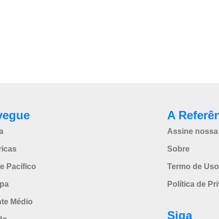
vegue
A Referê
a
Assine nossa 
icas
Sobre
e Pacífico
Termo de Uso
pa
Política de Pr
nte Médio
Siga