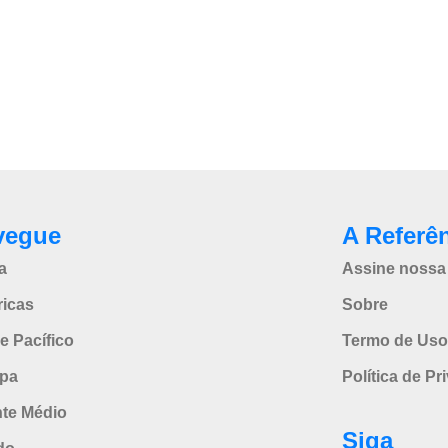
vegue
A Referê
a
Assine nossa 
icas
Sobre
e Pacífico
Termo de Uso
pa
Política de Pr
nte Médio
Siga