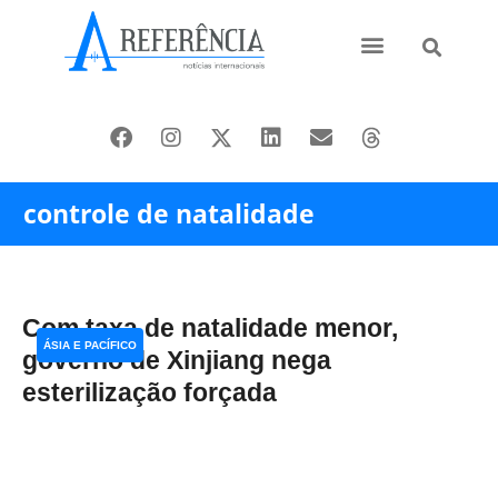
Ásia e Pacífico
Oriente Médio
controle de natalidade
Com taxa de natalidade menor,
ÁSIA E PACÍFICO
governo de Xinjiang nega
esterilização forçada