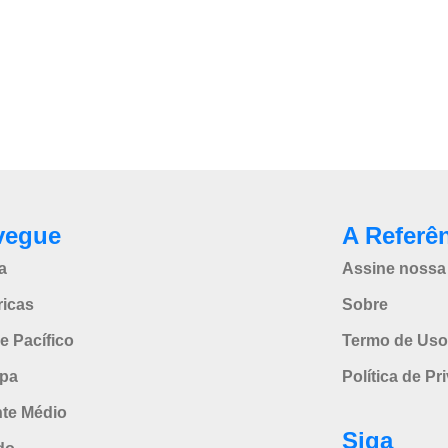
vegue
A Referê
a
Assine nossa 
icas
Sobre
e Pacífico
Termo de Uso
pa
Política de Pr
nte Médio
Siga