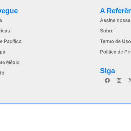
vegue
A Referê
a
Assine nossa 
icas
Sobre
e Pacífico
Termo de Uso
pa
Política de Pr
nte Médio
Siga
do