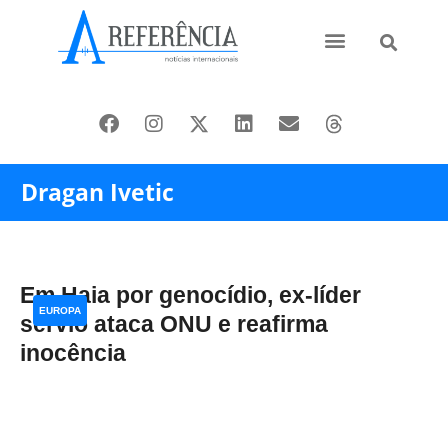
Ásia e Pacífico
Oriente Médio
Dragan Ivetic
Em Haia por genocídio, ex-líder
EUROPA
sérvio ataca ONU e reafirma
inocência