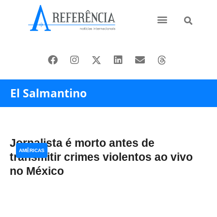
Ásia e Pacífico
Oriente Médio
El Salmantino
Jornalista é morto antes de
AMÉRICAS
transmitir crimes violentos ao vivo
no México