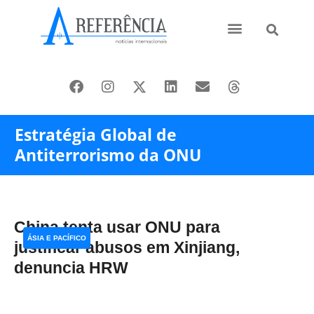
Ásia e Pacífico
Oriente Médio
Estratégia Global de
Antiterrorismo da ONU
China tenta usar ONU para
ÁSIA E PACÍFICO
justificar abusos em Xinjiang,
denuncia HRW