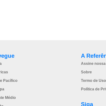
vegue
A Referê
a
Assine nossa 
icas
Sobre
e Pacífico
Termo de Uso
pa
Política de Pr
nte Médio
Siga