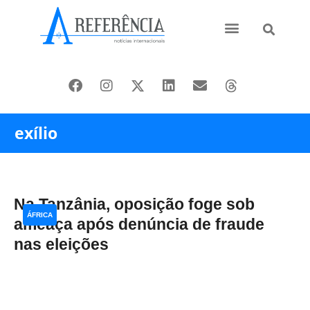
Ásia e Pacífico
Oriente Médio
exílio
Na Tanzânia, oposição foge sob
ÁFRICA
ameaça após denúncia de fraude
nas eleições