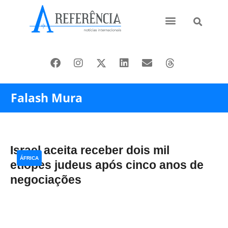
Ásia e Pacífico
Oriente Médio
Falash Mura
Israel aceita receber dois mil
ÁFRICA
etíopes judeus após cinco anos de
negociações