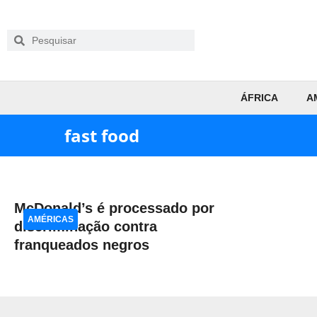
ÁFRICA
A
fast food
McDonald’s é processado por
AMÉRICAS
discriminação contra
franqueados negros