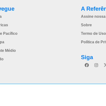
vegue
A Referê
a
Assine nossa 
icas
Sobre
e Pacífico
Termo de Uso
pa
Política de Pr
nte Médio
Siga
do