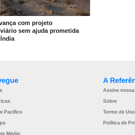
avança com projeto
oviário sem ajuda prometida
 Índia
vegue
A Referê
a
Assine nossa 
icas
Sobre
e Pacífico
Termo de Uso
pa
Política de Pr
nte Médio