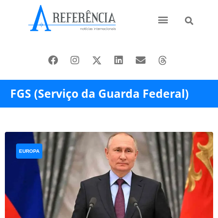
Ásia e Pacífico
Oriente Médio
FGS (Serviço da Guarda Federal)
EUROPA