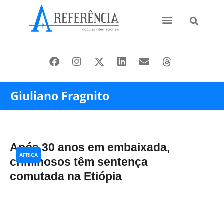
Ásia e Pacífico
Oriente Médio
Giuliano Fragnito
Após 30 anos em embaixada,
ÁFRICA
criminosos têm sentença
comutada na Etiópia